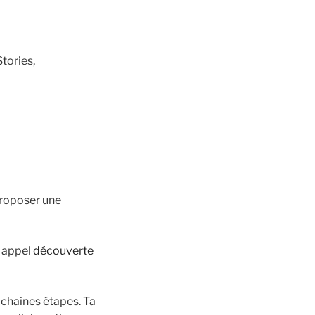
tories,
proposer une
n appel
découverte
ochaines étapes. Ta