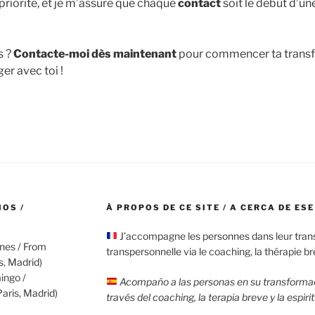
priorité, et je m’assure que chaque
contact
soit le début d’un
s ?
Contacte-moi dès maintenant
pour commencer ta transfo
er avec toi !
IOS /
À PROPOS DE CE SITE / A CERCA DE ESE
J’accompagne les personnes dans leur tra
rnes / From
transpersonnelle via le coaching, la thérapie brèv
s, Madrid)
ingo /
Acompaño a las personas en su transformac
aris, Madrid)
través del coaching, la terapia breve y la espiri