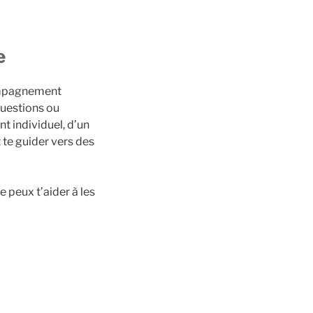
e
compagnement
questions ou
t individuel, d’un
t te guider vers des
e peux t’aider à les