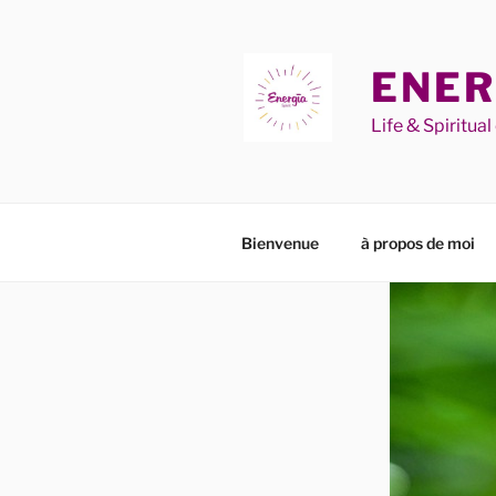
Aller
au
contenu
ENER
principal
Life & Spiritua
Bienvenue
à propos de moi