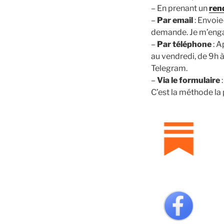
– En prenant un
ren
–
Par email
: Envoie
demande. Je m’enga
–
Par téléphone
: A
au vendredi, de 9h 
Telegram.
–
Via le formulaire
:
C’est la méthode la