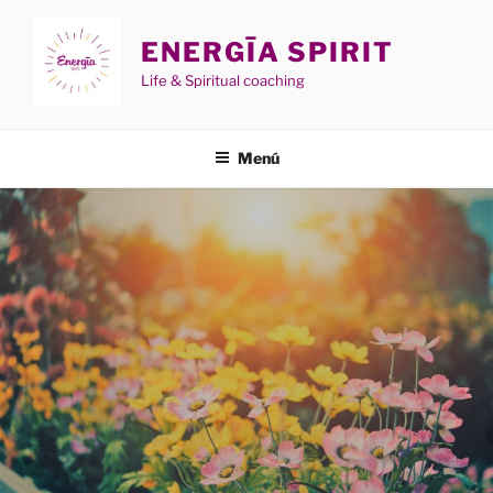
Saltar
al
ENERGĪA SPIRIT
contenido
Life & Spiritual coaching
Menú