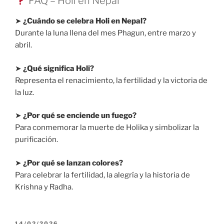
FAQ – Holi en Nepal
➤
¿Cuándo se celebra Holi en Nepal?
Durante la luna llena del mes Phagun, entre marzo y
abril.
➤
¿Qué significa Holi?
Representa el renacimiento, la fertilidad y la victoria de
la luz.
➤
¿Por qué se enciende un fuego?
Para conmemorar la muerte de Holika y simbolizar la
purificación.
➤
¿Por qué se lanzan colores?
Para celebrar la fertilidad, la alegría y la historia de
Krishna y Radha.
PUBLICADO
14/02/2026