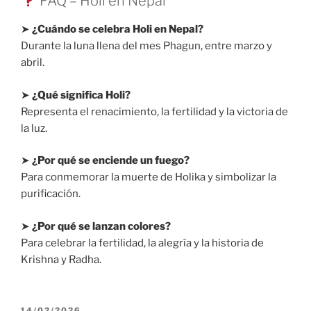
FAQ – Holi en Nepal
➤
¿Cuándo se celebra Holi en Nepal?
Durante la luna llena del mes Phagun, entre marzo y
abril.
➤
¿Qué significa Holi?
Representa el renacimiento, la fertilidad y la victoria de
la luz.
➤
¿Por qué se enciende un fuego?
Para conmemorar la muerte de Holika y simbolizar la
purificación.
➤
¿Por qué se lanzan colores?
Para celebrar la fertilidad, la alegría y la historia de
Krishna y Radha.
PUBLICADO
14/02/2026