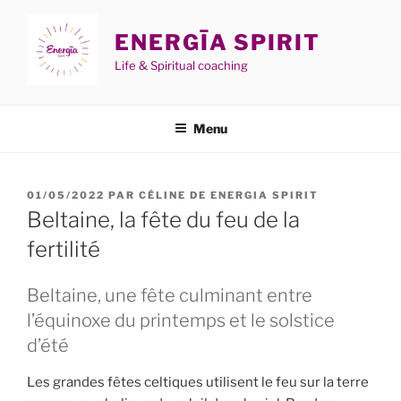
Aller
au
ENERGĪA SPIRIT
contenu
Life & Spiritual coaching
principal
Menu
PUBLIÉ
01/05/2022
PAR
CÉLINE DE ENERGIA SPIRIT
LE
Beltaine, la fête du feu de la
fertilité
Beltaine, une fête culminant entre
l’équinoxe du printemps et le solstice
d’été
Les grandes fêtes celtiques utilisent le feu sur la terre