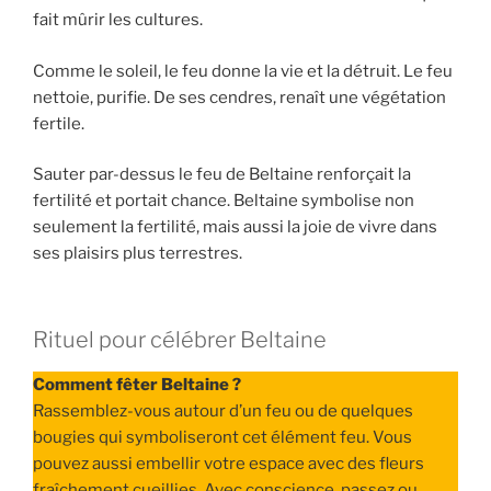
fait mûrir les cultures.
Comme le soleil, le feu donne la vie et la détruit. Le feu
nettoie, purifie. De ses cendres, renaît une végétation
fertile.
Sauter par-dessus le feu de Beltaine renforçait la
fertilité et portait chance. Beltaine symbolise non
seulement la fertilité, mais aussi la joie de vivre dans
ses plaisirs plus terrestres.
Rituel pour célébrer Beltaine
Comment fêter Beltaine ?
Rassemblez-vous autour d’un feu ou de quelques
bougies qui symboliseront cet élément feu. Vous
pouvez aussi embellir votre espace avec des fleurs
fraîchement cueillies. Avec conscience, passez ou