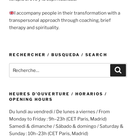
I accompany people in their transformation with a
transpersonal approach through coaching, brief
therapy and spirituality.
RECHERCHER / BUSQUEDA / SEARCH
Recherche
Recher
pour
:
HEURES D’OUVERTURE / HORARIOS /
OPENING HOURS
Du lundi au vendredi / De lunes a viernes / From
Monday to Friday : 9h–23h (CET Paris, Madrid)
Samedi & dimanche / Sábado & domingo / Saturday &
Sunday : 10h–23h (CET Paris, Madrid)