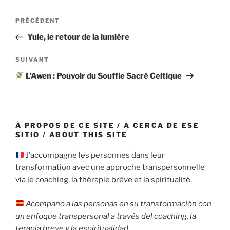
Navigation
Article
PRÉCÉDENT
de
précédent
Yule, le retour de la lumière
l’article
Article
SUIVANT
suivant
L’Awen : Pouvoir du Souffle Sacré Celtique
À PROPOS DE CE SITE / A CERCA DE ESE
SITIO / ABOUT THIS SITE
J’accompagne les personnes dans leur
transformation avec une approche transpersonnelle
via le coaching, la thérapie brève et la spiritualité.
Acompaño a las personas en su transformación con
un enfoque transpersonal a través del coaching, la
terapia breve y la espiritualidad.