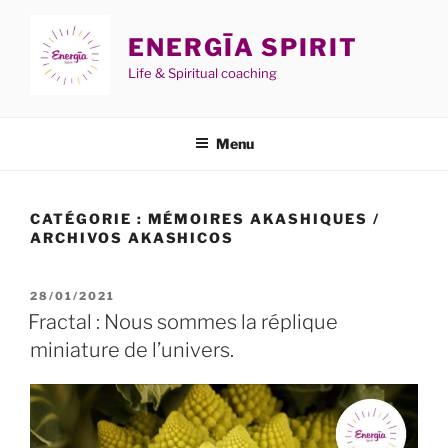
Aller
au
ENERGĪA SPIRIT
contenu
Life & Spiritual coaching
principal
Menu
CATÉGORIE :
MÉMOIRES AKASHIQUES /
ARCHIVOS AKASHICOS
PUBLIÉ
28/01/2021
LE
Fractal : Nous sommes la réplique
miniature de l’univers.