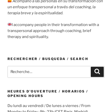
Acompaño a las personas en su transformación con
un enfoque transpersonal a través del coaching, la
terapia breve y la espiritualidad.
I accompany people in their transformation with a
transpersonal approach through coaching, brief
therapy and spirituality.
RECHERCHER / BUSQUEDA / SEARCH
Recherche
Recher
pour
:
HEURES D’OUVERTURE / HORARIOS /
OPENING HOURS
Du lundi au vendredi / De lunes a viernes / From
Monday to Friday : 9h–23h (CET Paris, Madrid)