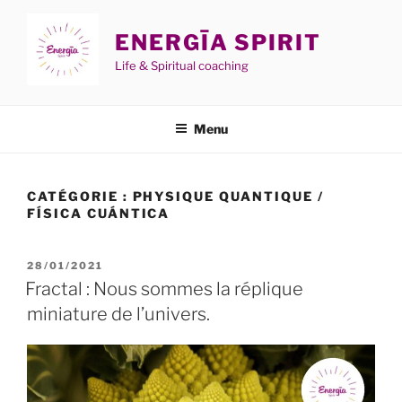
Aller
au
ENERGĪA SPIRIT
contenu
Life & Spiritual coaching
principal
Menu
CATÉGORIE :
PHYSIQUE QUANTIQUE /
FÍSICA CUÁNTICA
PUBLIÉ
28/01/2021
LE
Fractal : Nous sommes la réplique
miniature de l’univers.