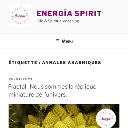
Aller
au
ENERGĪA SPIRIT
contenu
Life & Spiritual coaching
principal
Menu
ÉTIQUETTE :
ANNALES AKASHIQUES
PUBLIÉ
28/01/2021
LE
Fractal : Nous sommes la réplique
miniature de l’univers.