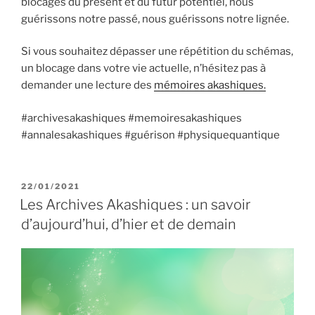
blocages du présent et du futur potentiel, nous
guérissons notre passé, nous guérissons notre lignée.
Si vous souhaitez dépasser une répétition du schémas,
un blocage dans votre vie actuelle, n’hésitez pas à
demander une lecture des
mémoires akashiques.
#archivesakashiques #memoiresakashiques
#annalesakashiques #guérison #physiquequantique
PUBLIÉ
22/01/2021
LE
Les Archives Akashiques : un savoir
d’aujourd’hui, d’hier et de demain