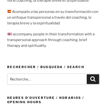
via le coaching, la thérapie brève et la spiritualité.
Acompaño a las personas en su transformación con
un enfoque transpersonal a través del coaching, la
terapia breve y la espiritualidad.
I accompany people in their transformation with a
transpersonal approach through coaching, brief
therapy and spirituality.
RECHERCHER / BUSQUEDA / SEARCH
Recherche
Recher
pour
:
HEURES D’OUVERTURE / HORARIOS /
OPENING HOURS