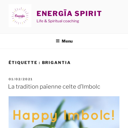
Aller
au
ENERGĪA SPIRIT
contenu
Life & Spiritual coaching
principal
Menu
ÉTIQUETTE :
BRIGANTIA
PUBLIÉ
01/02/2021
LE
La tradition païenne celte d’Imbolc