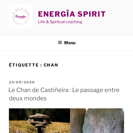
Aller
au
ENERGĪA SPIRIT
contenu
Life & Spiritual coaching
principal
Menu
ÉTIQUETTE :
CHAN
PUBLIÉ
23/09/2020
LE
Le Chan de Castiñeira : Le passage entre
deux mondes