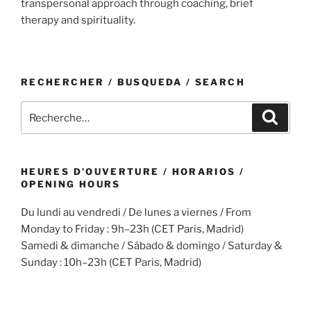
transpersonal approach through coaching, brief
therapy and spirituality.
RECHERCHER / BUSQUEDA / SEARCH
Recherche
Recher
pour
:
HEURES D’OUVERTURE / HORARIOS /
OPENING HOURS
Du lundi au vendredi / De lunes a viernes / From
Monday to Friday : 9h–23h (CET Paris, Madrid)
Samedi & dimanche / Sábado & domingo / Saturday &
Sunday : 10h–23h (CET Paris, Madrid)