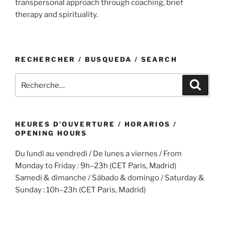
transpersonal approach through coaching, brief
therapy and spirituality.
RECHERCHER / BUSQUEDA / SEARCH
Recherche
Recher
pour
:
HEURES D’OUVERTURE / HORARIOS /
OPENING HOURS
Du lundi au vendredi / De lunes a viernes / From
Monday to Friday : 9h–23h (CET Paris, Madrid)
Samedi & dimanche / Sábado & domingo / Saturday &
Sunday : 10h–23h (CET Paris, Madrid)