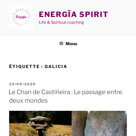
Aller
au
ENERGĪA SPIRIT
contenu
Life & Spiritual coaching
principal
Menu
ÉTIQUETTE :
GALICIA
PUBLIÉ
23/09/2020
LE
Le Chan de Castiñeira : Le passage entre
deux mondes