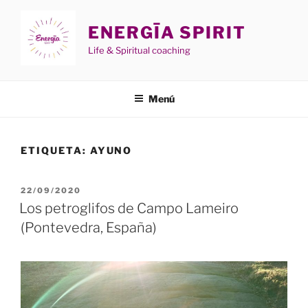
Saltar
al
ENERGĪA SPIRIT
contenido
Life & Spiritual coaching
Menú
ETIQUETA:
AYUNO
PUBLICADO
22/09/2020
EL
Los petroglifos de Campo Lameiro
(Pontevedra, España)