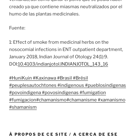
creado ya que contiene miasmas neutralizados por el
humo de las plantas medicinales.
Fuente:
1: Effect of smoke from medicinal herbs on the
nosocomial infections in ENT outpatient department,
January 2018, Indian Journal of Otology 24(1):9.
DOI:
10.4103/indianjotol.INDIANJOTOL_143_16
#HuniKuin
#Kaxinawa
#Brasil
#Brésil
#peuplesautochtones
#indigenous
#pueblosindigenas
#povoindigena
#povosindigenas
#fumigation
#fumigacion
#chamanismo
#chamanisme
#xamanismo
#shamanism
À PROPOS DE CE SITE / A CERCA DE ESE