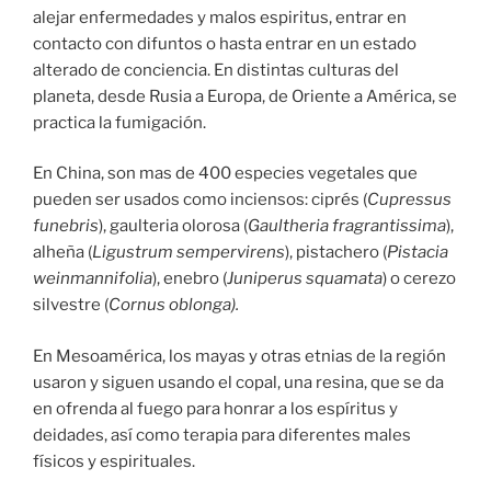
alejar enfermedades y malos espiritus, entrar en
contacto con difuntos o hasta entrar en un estado
alterado de conciencia. En distintas culturas del
planeta, desde Rusia a Europa, de Oriente a América, se
practica la fumigación.
En China, son mas de 400 especies vegetales que
pueden ser usados como inciensos: ciprés (
Cupressus
funebris
), gaulteria olorosa (
Gaultheria fragrantissima
),
alheña (
Ligustrum sempervirens
), pistachero (
Pistacia
weinmannifolia
), enebro (
Juniperus squamata
) o cerezo
silvestre (
Cornus oblonga).
En Mesoamérica, los mayas y otras etnias de la región
usaron y siguen usando el copal, una resina, que se da
en ofrenda al fuego para honrar a los espíritus y
deidades, así como terapia para diferentes males
físicos y espirituales.