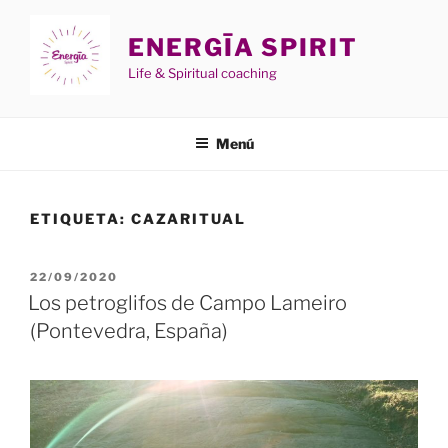
Saltar
al
ENERGĪA SPIRIT
contenido
Life & Spiritual coaching
Menú
ETIQUETA:
CAZARITUAL
PUBLICADO
22/09/2020
EL
Los petroglifos de Campo Lameiro
(Pontevedra, España)