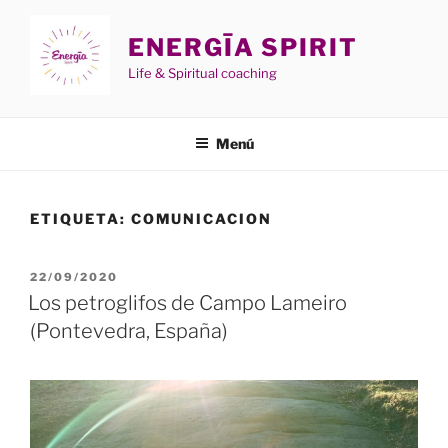
Saltar
al
ENERGĪA SPIRIT
contenido
Life & Spiritual coaching
Menú
ETIQUETA:
COMUNICACION
PUBLICADO
22/09/2020
EL
Los petroglifos de Campo Lameiro
(Pontevedra, España)