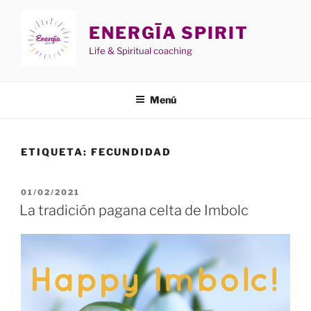
Saltar
al
ENERGĪA SPIRIT
contenido
Life & Spiritual coaching
Menú
ETIQUETA:
FECUNDIDAD
PUBLICADO
01/02/2021
EL
La tradición pagana celta de Imbolc