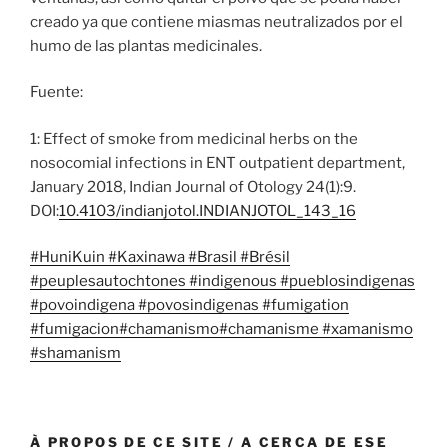
creado ya que contiene miasmas neutralizados por el
humo de las plantas medicinales.
Fuente:
1: Effect of smoke from medicinal herbs on the
nosocomial infections in ENT outpatient department,
January 2018, Indian Journal of Otology 24(1):9.
DOI:
10.4103/indianjotol.INDIANJOTOL_143_16
#HuniKuin
#Kaxinawa
#Brasil
#Brésil
#peuplesautochtones
#indigenous
#pueblosindigenas
#povoindigena
#povosindigenas
#fumigation
#fumigacion
#chamanismo
#chamanisme
#xamanismo
#shamanism
À PROPOS DE CE SITE / A CERCA DE ESE