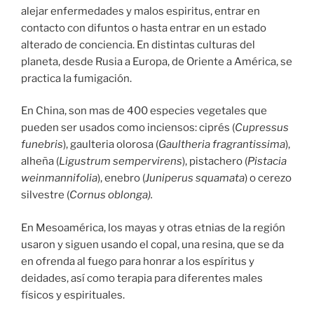
alejar enfermedades y malos espiritus, entrar en
contacto con difuntos o hasta entrar en un estado
alterado de conciencia. En distintas culturas del
planeta, desde Rusia a Europa, de Oriente a América, se
practica la fumigación.
En China, son mas de 400 especies vegetales que
pueden ser usados como inciensos: ciprés (
Cupressus
funebris
), gaulteria olorosa (
Gaultheria fragrantissima
),
alheña (
Ligustrum sempervirens
), pistachero (
Pistacia
weinmannifolia
), enebro (
Juniperus squamata
) o cerezo
silvestre (
Cornus oblonga).
En Mesoamérica, los mayas y otras etnias de la región
usaron y siguen usando el copal, una resina, que se da
en ofrenda al fuego para honrar a los espíritus y
deidades, así como terapia para diferentes males
físicos y espirituales.