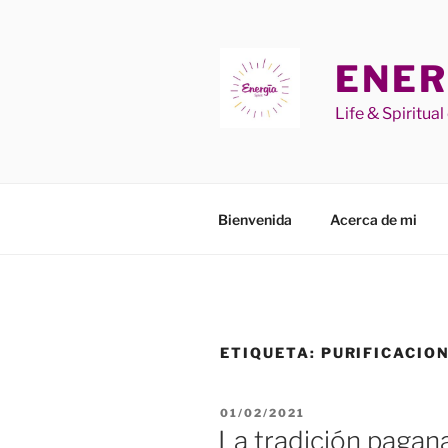
Saltar
al
contenido
ENER
Life & Spiritua
Bienvenida
Acerca de mi
ETIQUETA:
PURIFICACIO
PUBLICADO
01/02/2021
EL
La tradición pagan