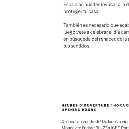
Esos días puedes invocar a la di
proteger tu casa.
También es necesario que acabe
luego vete a celebrar el día ca
en búsqueda del renacer, de la
tus sentidos…
HEURES D’OUVERTURE / HORAR
OPENING HOURS
Du lundi au vendredi / De lunes a vie
Monday to Friday : 9h–23h (CET Pari