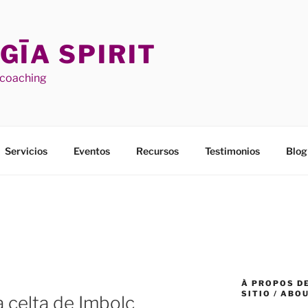
GĪA SPIRIT
l coaching
Servicios
Eventos
Recursos
Testimonios
Blog
N
À PROPOS DE
SITIO / ABO
a celta de Imbolc