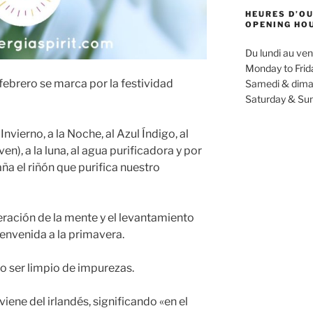
HEURES D’OU
OPENING HO
Du lundi au ven
Monday to Frid
e febrero se marca por la festividad
Samedi & dima
Saturday & Sun
Invierno, a la Noche, al Azul Índigo, al
n), a la luna, al agua purificadora y por
ña el riñón que purifica nuestro
liberación de la mente y el levantamiento
bienvenida a la primavera.
io ser limpio de impurezas.
iene del irlandés, significando «en el