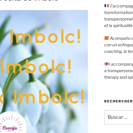
J’accompagn
transformation
transpersonnell
et la spiritualité
Acompaño a 
con un enfoque
coaching, la ter
I accompany 
a transpersona
therapy and spir
RECHERCHER 
Buscar
por: