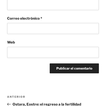
Correo electrónico
*
Web
Navegación
Entrada
ANTERIOR
de
anterior:
Ostara, Eostre: el regreso a la fertilidad